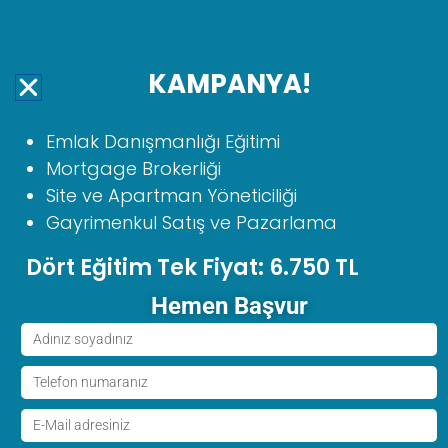
MENU
KAMPANYA!
MERSIN
Emlakçılık Kursu
Emlak Danışmanlığı Eğitimi
Mortgage Brokerliği
Mersin Emlakçılık Kursu
, Bir
Site ve Apartman Yöneticiliği
işyerinde, düzenlenen süreli veya
Gayrimenkul Satış ve Pazarlama
süresiz sözleşmeye dayanılarak
yapı kooperatiflerinin
Dört Eğitim Tek Fiyat: 6.750 TL
kurulmasında ev, arsa, dükkan
gibi taşınmaz malların satışı ve
Hemen Başvur
kiralanması konularında
danışmanlık hizmeti veren kişidir.
Kurumumuzda Emlak
Danışmanlığı Eğitimi verilmektedir.
Eğitim sonrası kursiyerlerimiz