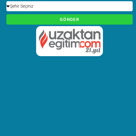
MEB onaylı sertifika almaya hak
kazanacaklardır. Mersin
Emlakçılık Kursu ve ilçelerinde
GÖNDER
verilecek Temsilciliklerle Sizlere
daha iyi hizmet vermeyi
amaçlıyoruz
Emlak
Emlak Danışmanın Nitelikleri Arasında olması gereken ve
Danışmanlığı Kursu
tamamladıktan sonra dahada geliştirecek
olduğu nitelikler şöyledir ;
Ev, arsa, dükkan gibi taşınmaz malların alış satış işlerinde
danışmanlık hizmeti verir.
Noterdeki işlerin doğru ve düzgün yapılması için yardımcı olur.
Tapu sicil müdürlüklerinde satış, ipotek, miras yoluyla geçen
mülkiyetlerle ilgili tüm işlemlere aracılık eder
Kat karşılığı inşaat sözleşmesi yapılması konusunda danışmanlık
hizmeti verir, seçenekler ve karşılaştırılmalı örnekler sunar,
Müşterileri adına beyanname doldurur,