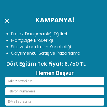
MENU
KAMPANYA!
ZONGULDAK
Emlakçılık Kursu
Emlak Danışmanlığı Eğitimi
Mortgage Brokerliği
Zonguldak Emlakçılık Kursu
, Bir
Site ve Apartman Yöneticiliği
işyerinde, düzenlenen süreli veya
Gayrimenkul Satış ve Pazarlama
süresiz sözleşmeye dayanılarak
yapı kooperatiflerinin
Dört Eğitim Tek Fiyat: 6.750 TL
kurulmasında ev, arsa, dükkan
gibi taşınmaz malların satışı ve
Hemen Başvur
kiralanması konularında
danışmanlık hizmeti veren kişidir.
Kurumumuzda Emlak
Danışmanlığı Eğitimi verilmektedir.
Eğitim sonrası kursiyerlerimiz