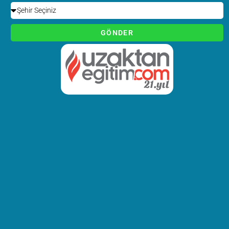
MEB onaylı sertifika almaya hak
kazanacaklardır. Zonguldak
Emlakçılık Kursu ve ilçelerinde
GÖNDER
verilecek Temsilciliklerle Sizlere
daha iyi hizmet vermeyi
amaçlıyoruz
Emlak
Emlak Danışmanın Nitelikleri Arasında olması gereken ve
Danışmanlığı Kursu
tamamladıktan sonra dahada geliştirecek
olduğu nitelikler şöyledir ;
Ev, arsa, dükkan gibi taşınmaz malların alış satış işlerinde
danışmanlık hizmeti verir.
Noterdeki işlerin doğru ve düzgün yapılması için yardımcı olur.
Tapu sicil müdürlüklerinde satış, ipotek, miras yoluyla geçen
mülkiyetlerle ilgili tüm işlemlere aracılık eder
Kat karşılığı inşaat sözleşmesi yapılması konusunda danışmanlık
hizmeti verir, seçenekler ve karşılaştırılmalı örnekler sunar,
Müşterileri adına beyanname doldurur,